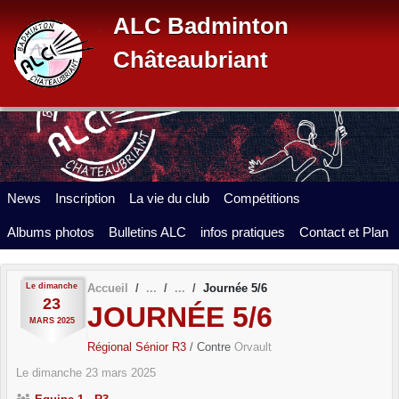
Panneau de gestion des cookies
ALC Badminton
Châteaubriant
News
Inscription
La vie du club
Compétitions
Albums photos
Bulletins ALC
infos pratiques
Contact et Plan
Le
dimanche
Accueil
Journée 5/6
23
JOURNÉE 5/6
MARS
2025
Régional Sénior R3
/ Contre
Orvault
Le
dimanche
23
mars
2025