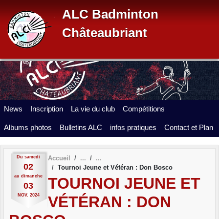
Panneau de gestion des cookies
ALC Badminton
Châteaubriant
News
Inscription
La vie du club
Compétitions
Albums photos
Bulletins ALC
infos pratiques
Contact et Plan
Du
samedi
Accueil
02
Tournoi Jeune et Vétéran : Don Bosco
au
dimanche
TOURNOI JEUNE ET
03
NOV.
2024
VÉTÉRAN : DON