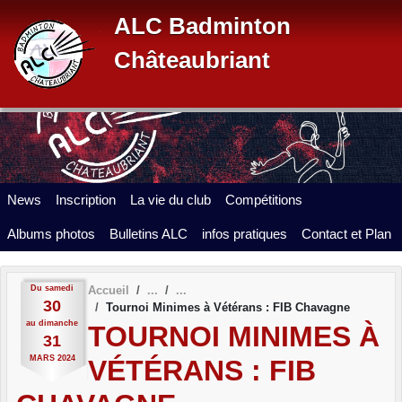
Panneau de gestion des cookies
ALC Badminton
Châteaubriant
News
Inscription
La vie du club
Compétitions
Albums photos
Bulletins ALC
infos pratiques
Contact et Plan
Du
samedi
Accueil
30
Tournoi Minimes à Vétérans : FIB Chavagne
au
dimanche
TOURNOI MINIMES À
31
MARS
2024
VÉTÉRANS : FIB